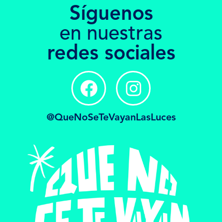
Síguenos
en nuestras
redes sociales
@QueNoSeTeVayanLasLuces