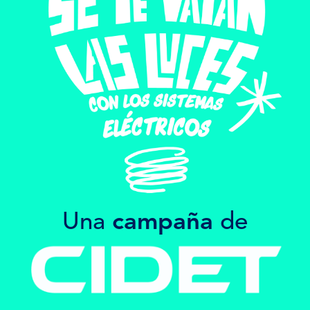
Una
campaña
de